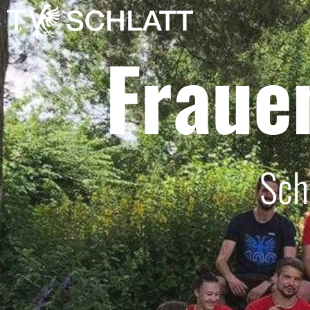
Fraue
Sch