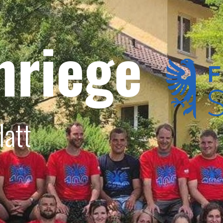
nriege
latt