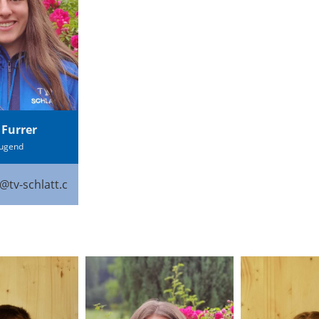
 Furrer
Jugend
r@tv-schlatt.ch