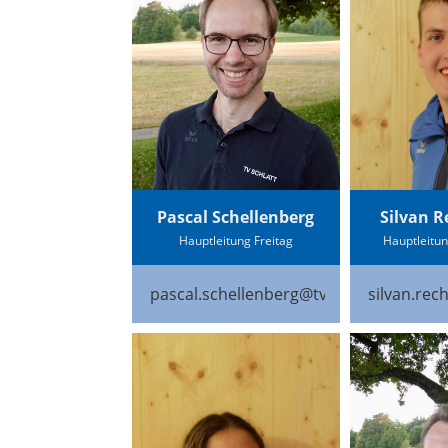
Pascal Schellenberg
Silvan R
Hauptleitung Freitag
Hauptleitu
pascal.schellenberg@tv-schlatt.ch
silvan.rec