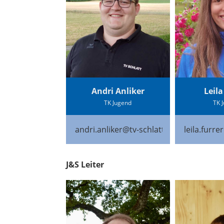
Andri Anliker
Leila
TK Jugend
TK 
andri.anliker@tv-schlatt.ch
leila.furre
J&S Leiter