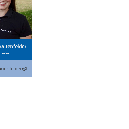
rauenfelder
 Leiter
auenfelder@tv-schlatt.ch