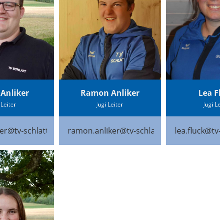
 Anliker
Ramon Anliker
Lea F
 Leiter
Jugi Leiter
Jugi L
ker@tv-schlatt.ch
ramon.anliker@tv-schlatt.ch
lea.fluck@tv