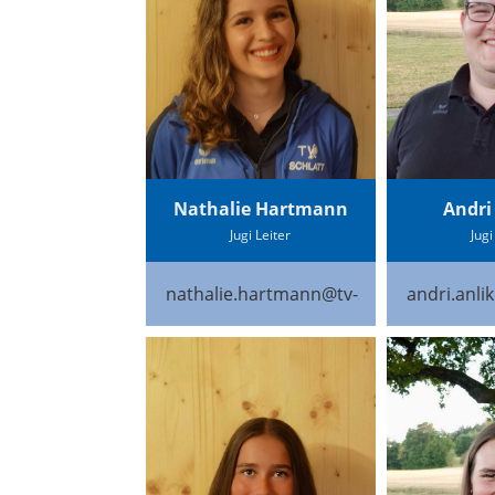
Nathalie Hartmann
Andri
Jugi Leiter
Jugi
nathalie.hartmann@tv-schlatt.ch
andri.anli