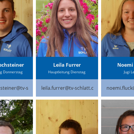
echsteiner
Leila Furrer
Noemi 
ng Donnerstag
Hauptleitung Dienstag
Jugi L
hsteiner@tv-schlatt.ch
leila.furrer@tv-schlatt.ch
noemi.fluck