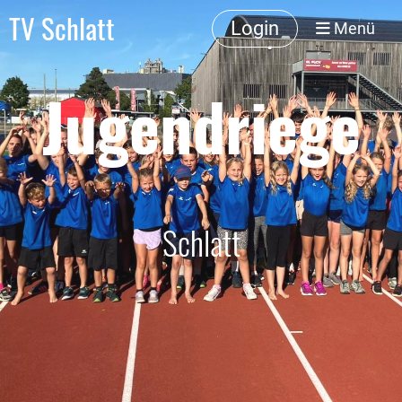
TV Schlatt
Login
Menü
Jugendriege
Schlatt